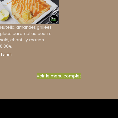
Nutella, amandes grillées,
glace caramel au beurre
salé, chantilly maison.
8.00€
Tahiti
Voir le menu complet