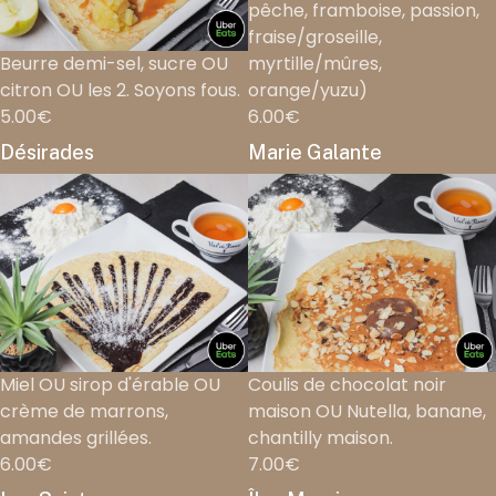
pêche, framboise, passion,
fraise/groseille,
Beurre demi-sel, sucre OU
myrtille/mûres,
citron OU les 2. Soyons fous.
orange/yuzu)
5.00€
6.00€
Désirades
Marie Galante
Miel OU sirop d'érable OU
Coulis de chocolat noir
crème de marrons,
maison OU Nutella, banane,
amandes grillées.
chantilly maison.
6.00€
7.00€