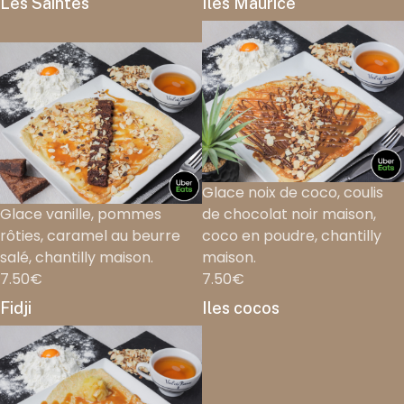
Les Saintes
Îles Maurice
Glace noix de coco, coulis
Glace vanille, pommes
de chocolat noir maison,
rôties, caramel au beurre
coco en poudre, chantilly
salé, chantilly maison.
maison.
7.50€
7.50€
Fidji
Iles cocos