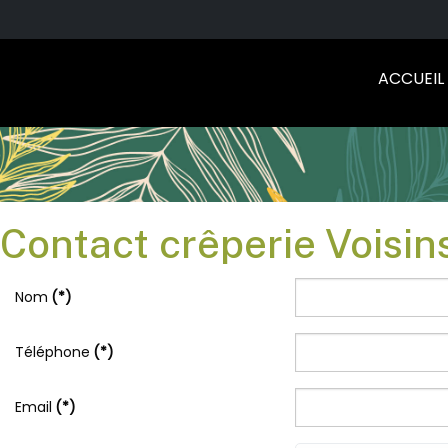
ACCUEIL
Contact crêperie Voisin
Nom
(*)
Téléphone
(*)
Email
(*)